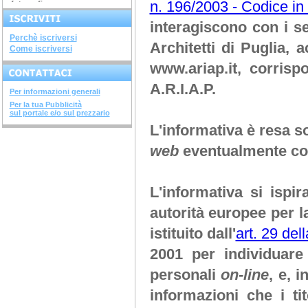
n. 196/2003 - Codice in 
fotografia...
ARGINI, SPONDE E...
corso di 4 ore argini, spinde
interagiscono con i s
e...
DIAGNOSTICA...
Perchè iscriversi
avviato il corso di 28 ore...
Architetti di Puglia
, a
Come iscriversi
SISTEMI COSTRUTTIVI...
terminato il corso di 32 ore...
www.ariap.it
, corrisp
NUOVI DECRETI SU...
terminato il...
A.R.I.A.P.
Per informazioni generali
METODOLOGIE...
terminato il corso di 28...
Per la tua Pubblicità
sul portale e/o sul prezzario
SOVRASTRUTTURE...
L'informativa è resa so
terminato il corso di 12 ore...
STRUTTURE IN ACCIAIO
web
eventualmente con
terminato il corso di 28...
INGEGNERIA DEL...
terminato il corso di 20 ore...
CORSO "IL FISCO -...
L'informativa si isp
aperte le iscrizioni "il...
autorità europee per l
istituito dall'
art. 29 del
2001 per individuare 
personali
on-line
, e, 
informazioni che i ti