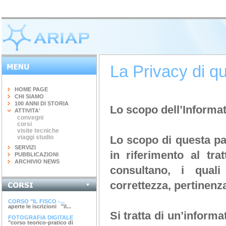
La Privacy di qu
HOME PAGE
CHI SIAMO
100 ANNI DI STORIA
Lo scopo dell’Informat
ATTIVITA'
convegni
corsi
visite tecniche
viaggi studio
Lo scopo di questa pag
SERVIZI
in riferimento al tra
PUBBLICAZIONI
ARCHIVIO NEWS
consultano, i quali
correttezza, pertinenz
INGEGNERIA DEL...
terminato il corso di 20 ore...
CORSO "IL FISCO -...
aperte le iscrizioni "il...
Si tratta di un’informa
FOTOGRAFIA DIGITALE
"corso teorico-pratico di