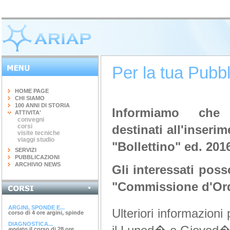
Per la tua Pubbl
HOME PAGE
CHI SIAMO
100 ANNI DI STORIA
Informiamo che
ATTIVITA'
convegni
corsi
destinati
all'inseri
visite tecniche
viaggi studio
"Bollettino" ed. 201
SERVIZI
INGEGNERIA DEL...
PUBBLICAZIONI
terminato il corso di 20 ore...
ARCHIVIO NEWS
Gli interessati poss
CORSO "IL FISCO -...
aperte le iscrizioni "il...
"Commissione d'Ordi
FOTOGRAFIA DIGITALE
"corso teorico-pratico di
fotografia...
ARGINI, SPONDE E...
Ulteriori informazioni
corso di 4 ore argini, spinde
e...
DIAGNOSTICA...
avviato il corso di 28 ore...