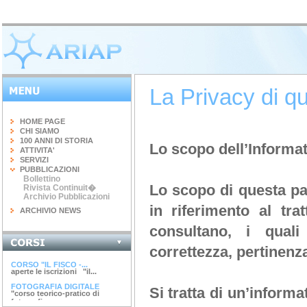
La Privacy di qu
HOME PAGE
CHI SIAMO
100 ANNI DI STORIA
Lo scopo dell’Informat
ATTIVITA'
SERVIZI
PUBBLICAZIONI
Bollettino
Lo scopo di questa pag
Rivista Continuit�
Archivio Pubblicazioni
in riferimento al tra
ARCHIVIO NEWS
consultano, i quali
INGEGNERIA DEL...
correttezza, pertinenz
terminato il corso di 20 ore...
CORSO "IL FISCO -...
aperte le iscrizioni "il...
FOTOGRAFIA DIGITALE
Si tratta di un’informa
"corso teorico-pratico di
fotografia...
ARGINI, SPONDE E...