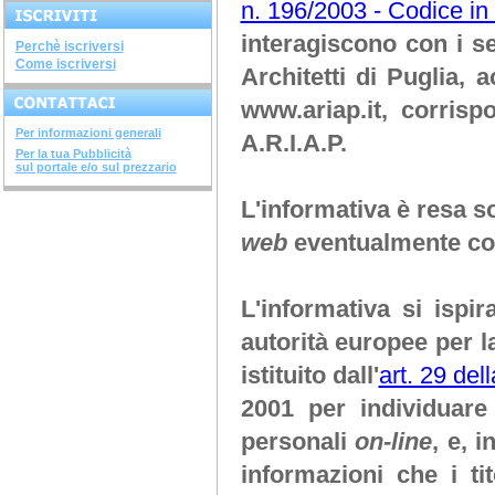
n. 196/2003 - Codice in 
corso di 4 ore argini, spinde
e...
DIAGNOSTICA...
interagiscono con i s
Perchè iscriversi
avviato il corso di 28 ore...
Come iscriversi
Architetti di Puglia
, a
SISTEMI COSTRUTTIVI...
terminato il corso di 32 ore...
www.ariap.it
, corrisp
NUOVI DECRETI SU...
terminato il...
Per informazioni generali
A.R.I.A.P.
METODOLOGIE...
terminato il corso di 28...
Per la tua Pubblicità
sul portale e/o sul prezzario
SOVRASTRUTTURE...
terminato il corso di 12 ore...
L'informativa è resa so
STRUTTURE IN ACCIAIO
terminato il corso di 28...
web
eventualmente con
INGEGNERIA DEL...
terminato il corso di 20 ore...
CORSO "IL FISCO -...
aperte le iscrizioni "il...
L'informativa si isp
autorità europee per l
istituito dall'
art. 29 del
2001 per individuare 
personali
on-line
, e, 
informazioni che i ti