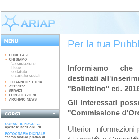
Per la tua Pubbl
HOME PAGE
CHI SIAMO
l'associazione
Informiamo che
il logo
lo statuto
le cariche sociali
destinati
all'inseri
100 ANNI DI STORIA
ATTIVITA'
"Bollettino" ed. 201
SERVIZI
PUBBLICAZIONI
ARCHIVIO NEWS
Gli interessati poss
"Commissione d'Ordi
INGEGNERIA DEL...
terminato il corso di 20 ore...
CORSO "IL FISCO -...
Ulteriori informazioni
aperte le iscrizioni "il...
FOTOGRAFIA DIGITALE
"corso teorico-pratico di