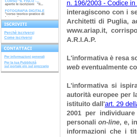
CORSO "IL FISCO -...
n. 196/2003 - Codice in 
aperte le iscrizioni "il...
interagiscono con i s
FOTOGRAFIA DIGITALE
"corso teorico-pratico di
fotografia...
Architetti di Puglia
, a
ARGINI, SPONDE E...
corso di 4 ore argini, spinde
e...
www.ariap.it
, corrisp
DIAGNOSTICA...
Perchè iscriversi
avviato il corso di 28 ore...
Come iscriversi
A.R.I.A.P.
SISTEMI COSTRUTTIVI...
terminato il corso di 32 ore...
NUOVI DECRETI SU...
terminato il...
L'informativa è resa so
Per informazioni generali
METODOLOGIE...
terminato il corso di 28...
Per la tua Pubblicità
web
eventualmente con
sul portale e/o sul prezzario
SOVRASTRUTTURE...
terminato il corso di 12 ore...
STRUTTURE IN ACCIAIO
terminato il corso di 28...
L'informativa si isp
INGEGNERIA DEL...
terminato il corso di 20 ore...
autorità europee per l
CORSO "IL FISCO -...
aperte le iscrizioni "il...
istituito dall'
art. 29 del
2001 per individuare 
personali
on-line
, e, 
informazioni che i ti