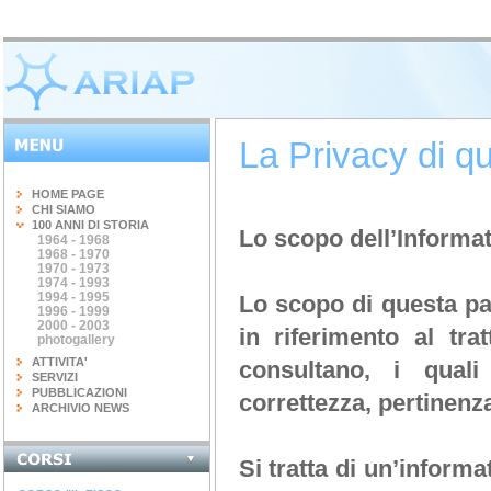
La Privacy di qu
HOME PAGE
CHI SIAMO
100 ANNI DI STORIA
Lo scopo dell’Informat
1964 - 1968
1968 - 1970
1970 - 1973
1974 - 1993
1994 - 1995
Lo scopo di questa pag
1996 - 1999
2000 - 2003
in riferimento al tra
photogallery
ATTIVITA'
consultano, i quali
SERVIZI
PUBBLICAZIONI
correttezza, pertinenz
ARCHIVIO NEWS
INGEGNERIA DEL...
Si tratta di un’informa
terminato il corso di 20 ore...