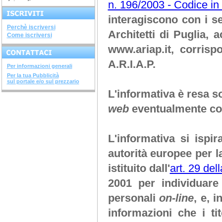
fotografia...
n. 196/2003 - Codice in 
ARGINI, SPONDE E...
corso di 4 ore argini, spinde
interagiscono con i s
e...
DIAGNOSTICA...
Perchè iscriversi
avviato il corso di 28 ore...
Architetti di Puglia
, a
Come iscriversi
SISTEMI COSTRUTTIVI...
terminato il corso di 32 ore...
www.ariap.it
, corrisp
NUOVI DECRETI SU...
terminato il...
A.R.I.A.P.
Per informazioni generali
METODOLOGIE...
terminato il corso di 28...
Per la tua Pubblicità
sul portale e/o sul prezzario
SOVRASTRUTTURE...
terminato il corso di 12 ore...
L'informativa è resa so
STRUTTURE IN ACCIAIO
web
eventualmente con
terminato il corso di 28...
INGEGNERIA DEL...
terminato il corso di 20 ore...
CORSO "IL FISCO -...
L'informativa si isp
aperte le iscrizioni "il...
autorità europee per l
istituito dall'
art. 29 del
2001 per individuare 
personali
on-line
, e, 
informazioni che i ti