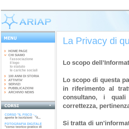
La Privacy di qu
HOME PAGE
CHI SIAMO
l'associazione
Lo scopo dell’Informat
il logo
lo statuto
le cariche sociali
100 ANNI DI STORIA
Lo scopo di questa pag
ATTIVITA'
SERVIZI
in riferimento al tra
PUBBLICAZIONI
ARCHIVIO NEWS
consultano, i quali
correttezza, pertinenz
INGEGNERIA DEL...
terminato il corso di 20 ore...
CORSO "IL FISCO -...
aperte le iscrizioni "il...
Si tratta di un’informa
FOTOGRAFIA DIGITALE
"corso teorico-pratico di