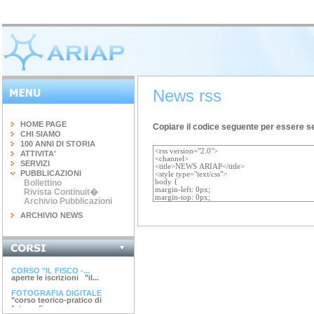
News rss
HOME PAGE
Copiare il codice seguente per essere s
CHI SIAMO
100 ANNI DI STORIA
ATTIVITA'
SERVIZI
PUBBLICAZIONI
Bollettino
Rivista Continuit�
Archivio Pubblicazioni
ARCHIVIO NEWS
INGEGNERIA DEL...
terminato il corso di 20 ore...
CORSO "IL FISCO -...
aperte le iscrizioni "il...
FOTOGRAFIA DIGITALE
"corso teorico-pratico di
fotografia...