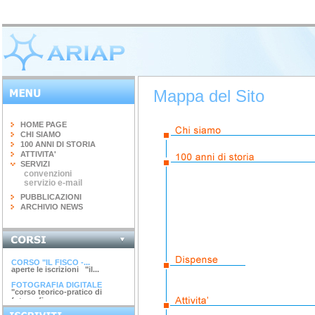
Mappa del Sito
HOME PAGE
CHI SIAMO
100 ANNI DI STORIA
ATTIVITA'
SERVIZI
convenzioni
servizio e-mail
PUBBLICAZIONI
ARCHIVIO NEWS
INGEGNERIA DEL...
terminato il corso di 20 ore...
CORSO "IL FISCO -...
aperte le iscrizioni "il...
FOTOGRAFIA DIGITALE
"corso teorico-pratico di
fotografia...
ARGINI, SPONDE E...
corso di 4 ore argini, spinde