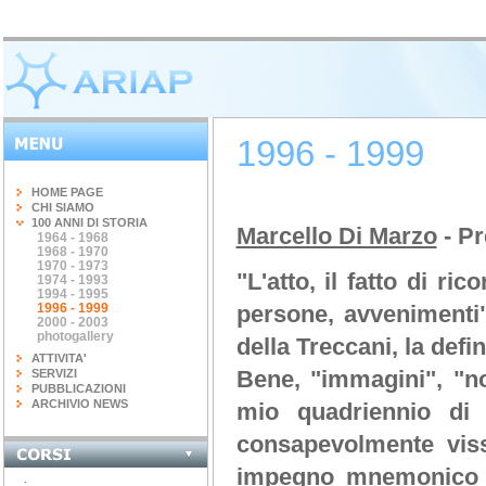
1996 - 1999
HOME PAGE
CHI SIAMO
100 ANNI DI STORIA
Marcello Di Marzo
- Pr
1964 - 1968
1968 - 1970
1970 - 1973
"L'atto, il fatto di ri
1974 - 1993
1994 - 1995
1996 - 1999
persone, avvenimenti"
2000 - 2003
photogallery
della Treccani, la defi
ATTIVITA'
Bene, "immagini", "no
SERVIZI
PUBBLICAZIONI
ARCHIVIO NEWS
mio quadriennio di 
INGEGNERIA DEL...
terminato il corso di 20 ore...
consapevolmente vis
CORSO "IL FISCO -...
aperte le iscrizioni "il...
impegno mnemonico c