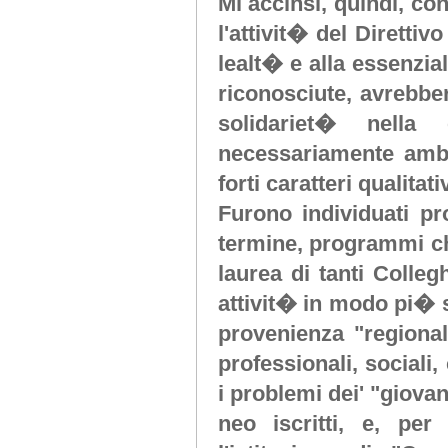
Mi accinsi, quindi, co
l'attivit� del Direttiv
lealt� e alla essenzi
riconosciute, avrebber
solidariet� nella 
necessariamente ambi
forti caratteri qualitat
Furono individuati p
termine, programmi ch
laurea di tanti Collegh
attivit� in modo pi� s
provenienza "regional
professionali, sociali
i problemi dei' "giova
neo iscritti, e, per