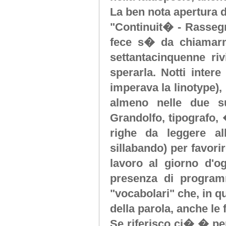
La ben nota apertura d
"Continuit� - Rassegn
fece s� da chiamarm
settantacinquenne riv
sperarla. Notti intere
imperava la linotype), 
almeno nelle due suc
Grandolfo, tipografo, 
righe da leggere al
sillabando) per favorir
lavoro al giorno d'og
presenza di programm
"vocabolari" che, in q
della parola, anche le 
Se riferisco ci� � pe