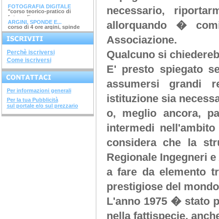
FOTOGRAFIA DIGITALE
"corso teorico-pratico di
necessario, riporta
fotografia...
ARGINI, SPONDE E...
allorquando � comi
corso di 4 ore argini, spinde
e...
DIAGNOSTICA...
Associazione.
avviato il corso di 28 ore...
SISTEMI COSTRUTTIVI...
Qualcuno si chiedereb
Perchè iscriversi
terminato il corso di 32 ore...
Come iscriversi
NUOVI DECRETI SU...
E' presto spiegato s
terminato il...
METODOLOGIE...
assumersi grandi re
terminato il corso di 28...
Per informazioni generali
istituzione sia necess
SOVRASTRUTTURE...
Per la tua Pubblicità
terminato il corso di 12 ore...
sul portale e/o sul prezzario
o, meglio ancora, pa
STRUTTURE IN ACCIAIO
terminato il corso di 28...
intermedi nell'ambit
INGEGNERIA DEL...
terminato il corso di 20 ore...
considera che la str
CORSO "IL FISCO -...
aperte le iscrizioni "il...
Regionale Ingegneri e 
a fare da elemento tr
prestigiose del mondo 
L'anno 1975 � stato p
nella fattispecie, anch