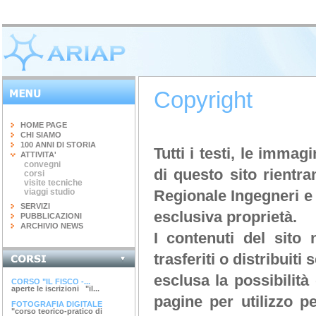
Copyright
HOME PAGE
CHI SIAMO
100 ANNI DI STORIA
Tutti i testi, le immagi
ATTIVITA'
convegni
di questo sito rientr
corsi
visite tecniche
viaggi studio
Regionale Ingegneri e 
SERVIZI
esclusiva proprietà.
PUBBLICAZIONI
ARCHIVIO NEWS
I contenuti del sito
trasferiti o distribuit
INGEGNERIA DEL...
terminato il corso di 20 ore...
esclusa la possibilità
CORSO "IL FISCO -...
aperte le iscrizioni "il...
pagine per utilizzo 
FOTOGRAFIA DIGITALE
"corso teorico-pratico di