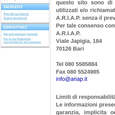
questo sito sono di
fotografia...
ARGINI, SPONDE E...
corso di 4 ore argini, spinde
utilizzati e/o richiama
e...
DIAGNOSTICA...
Perchè iscriversi
avviato il corso di 28 ore...
A.R.I.A.P.
senza il pre
Come iscriversi
SISTEMI COSTRUTTIVI...
terminato il corso di 32 ore...
Per tale consenso con
NUOVI DECRETI SU...
terminato il...
A.R.I.A.P.
Per informazioni generali
METODOLOGIE...
Per la tua Pubblicità
terminato il corso di 28...
Viale Japigia, 184
sul portale e/o sul prezzario
SOVRASTRUTTURE...
70126 Bari
terminato il corso di 12 ore...
STRUTTURE IN ACCIAIO
terminato il corso di 28...
INGEGNERIA DEL...
Tel 080 5585884
terminato il corso di 20 ore...
CORSO "IL FISCO -...
Fax 080 5524985
aperte le iscrizioni "il...
info@ariap.it
Limiti di responsabilit
Le informazioni presen
garanzia, implicita 