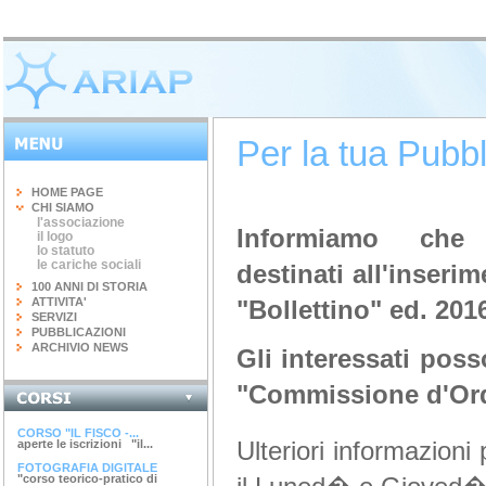
Per la tua Pubbl
HOME PAGE
CHI SIAMO
l'associazione
Informiamo che
il logo
lo statuto
le cariche sociali
destinati
all'inseri
100 ANNI DI STORIA
ATTIVITA'
"Bollettino" ed. 201
SERVIZI
PUBBLICAZIONI
ARCHIVIO NEWS
Gli interessati poss
"Commissione d'Ordi
INGEGNERIA DEL...
terminato il corso di 20 ore...
CORSO "IL FISCO -...
Ulteriori informazioni
aperte le iscrizioni "il...
FOTOGRAFIA DIGITALE
"corso teorico-pratico di