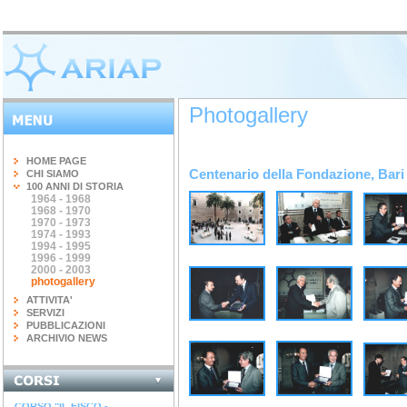
Photogallery
HOME PAGE
Centenario della Fondazione, Bari
CHI SIAMO
100 ANNI DI STORIA
1964 - 1968
1968 - 1970
1970 - 1973
1974 - 1993
1994 - 1995
1996 - 1999
2000 - 2003
photogallery
ATTIVITA'
SERVIZI
PUBBLICAZIONI
ARCHIVIO NEWS
INGEGNERIA DEL...
terminato il corso di 20 ore...
CORSO "IL FISCO -...