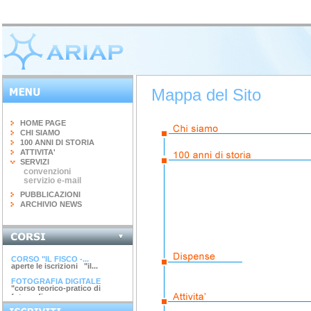
Mappa del Sito
HOME PAGE
CHI SIAMO
100 ANNI DI STORIA
ATTIVITA'
SERVIZI
convenzioni
servizio e-mail
PUBBLICAZIONI
ARCHIVIO NEWS
INGEGNERIA DEL...
terminato il corso di 20 ore...
CORSO "IL FISCO -...
aperte le iscrizioni "il...
FOTOGRAFIA DIGITALE
"corso teorico-pratico di
fotografia...
ARGINI, SPONDE E...
corso di 4 ore argini, spinde