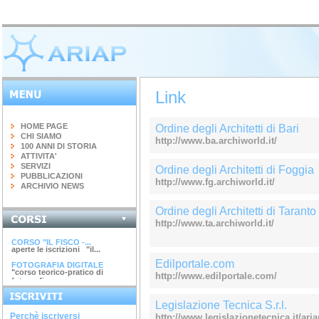
Link
HOME PAGE
Ordine degli Architetti di Bari
CHI SIAMO
http://www.ba.archiworld.it/
100 ANNI DI STORIA
ATTIVITA'
SERVIZI
Ordine degli Architetti di Foggia
PUBBLICAZIONI
http://www.fg.archiworld.it/
ARCHIVIO NEWS
Ordine degli Architetti di Taranto
INGEGNERIA DEL...
http://www.ta.archiworld.it/
terminato il corso di 20 ore...
CORSO "IL FISCO -...
aperte le iscrizioni "il...
Edilportale.com
FOTOGRAFIA DIGITALE
"corso teorico-pratico di
http://www.edilportale.com/
fotografia...
ARGINI, SPONDE E...
corso di 4 ore argini, spinde
e...
Legislazione Tecnica S.r.l.
DIAGNOSTICA...
Perchè iscriversi
http://www.legislazionetecnica.it/aria
avviato il corso di 28 ore...