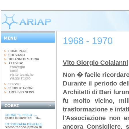
1968 - 1970
HOME PAGE
CHI SIAMO
100 ANNI DI STORIA
Vito Giorgio Colaianni
ATTIVITA'
convegni
corsi
Non � facile ricordare
visite tecniche
viaggi studio
Durante il periodo de
SERVIZI
PUBBLICAZIONI
Architetti di Bari furon
ARCHIVIO NEWS
fu molto vicino, mi
INGEGNERIA DEL...
trasformazione e infatt
terminato il corso di 20 ore...
CORSO "IL FISCO -...
l'Associazione non e
aperte le iscrizioni "il...
FOTOGRAFIA DIGITALE
ancora Consigliere, s
"corso teorico-pratico di