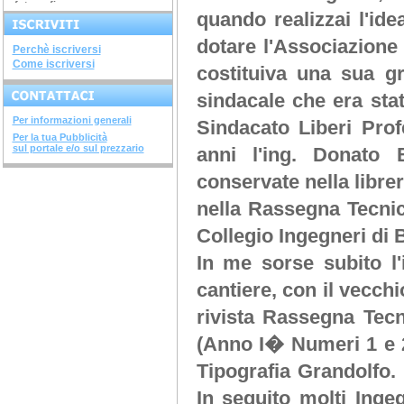
fotografia...
ARGINI, SPONDE E...
quando realizzai l'id
corso di 4 ore argini, spinde
e...
dotare l'Associazione 
DIAGNOSTICA...
Perchè iscriversi
avviato il corso di 28 ore...
Come iscriversi
costituiva una sua gr
SISTEMI COSTRUTTIVI...
terminato il corso di 32 ore...
sindacale che era sta
NUOVI DECRETI SU...
terminato il...
Per informazioni generali
Sindacato Liberi Prof
METODOLOGIE...
terminato il corso di 28...
Per la tua Pubblicità
sul portale e/o sul prezzario
anni l'ing. Donato 
SOVRASTRUTTURE...
terminato il corso di 12 ore...
conservate nella librer
STRUTTURE IN ACCIAIO
terminato il corso di 28...
nella Rassegna Tecnica
INGEGNERIA DEL...
terminato il corso di 20 ore...
Collegio Ingegneri di B
CORSO "IL FISCO -...
aperte le iscrizioni "il...
In me sorse subito l'
cantiere, con il vecch
rivista Rassegna Tec
(Anno I� Numeri 1 e 2)
Tipografia Grandolfo. 
In seguito molti Ingegn